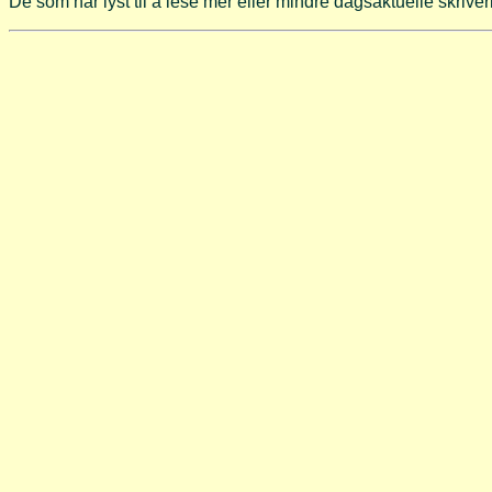
De som har lyst til å lese mer eller mindre dagsaktuelle skriver